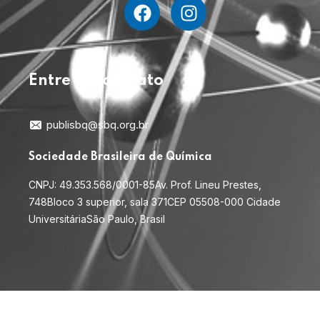
Entre em contato
publisbq@sbq.org.br
Sociedade Brasileira de Química
CNPJ: 49.353.568/0001-85
Av. Prof. Lineu Prestes,
748
Bloco 3 superior, sala 371
CEP 05508-000 Cidade
Universitária
São Paulo, Brasil
© 2026
. Todos os direitos reservados.
PubliSBQ