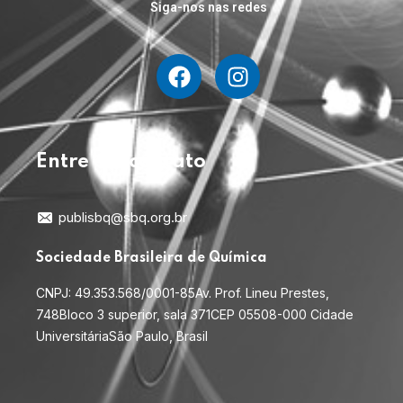
Siga-nos nas redes
Entre em contato
publisbq@sbq.org.br
Sociedade Brasileira de Química
CNPJ: 49.353.568/0001-85
Av. Prof. Lineu Prestes,
748
Bloco 3 superior, sala 371
CEP 05508-000 Cidade
Universitária
São Paulo, Brasil