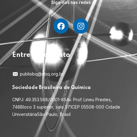
Siga-nos nas redes
Entre em contato
publisbq@sbq.org.br
Sociedade Brasileira de Química
CNPJ: 49.353.568/0001-85
Av. Prof. Lineu Prestes,
748
Bloco 3 superior, sala 371
CEP 05508-000 Cidade
Universitária
São Paulo, Brasil