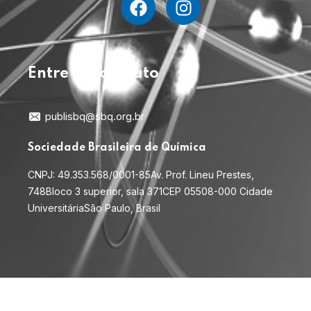
Entre em contato
publisbq@sbq.org.br
Sociedade Brasileira de Química
CNPJ: 49.353.568/0001-85
Av. Prof. Lineu Prestes,
748
Bloco 3 superior, sala 371
CEP 05508-000 Cidade
Universitária
São Paulo, Brasil
© 2026
. Todos os direitos reservados.
PubliSBQ