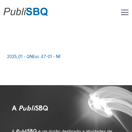
2025_01 - QNEsc 47-01 - NF
A
Publi
SBQ
A
é um órgão destinado a atividades de
Publi
SBQ