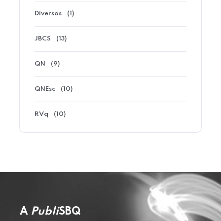
Diversos
(1)
JBCS
(13)
QN
(9)
QNEsc
(10)
RVq
(10)
A
Publi
SBQ