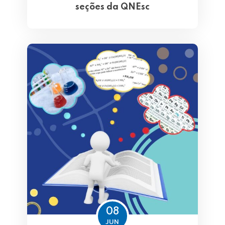
seções da QNEsc
08
JUN