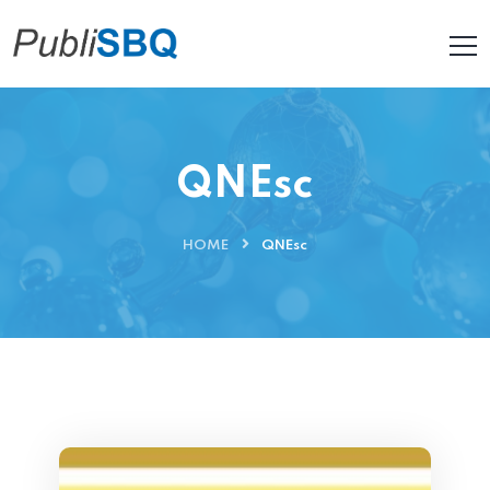
QNEsc
HOME
QNEsc