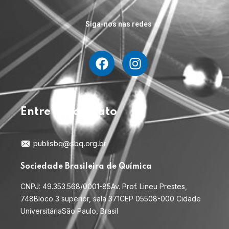
Siga-nos nas redes
Entre em contato
publisbq@sbq.org.br
Sociedade Brasileira de Química
CNPJ: 49.353.568/0001-85
Av. Prof. Lineu Prestes,
748
Bloco 3 superior, sala 371
CEP 05508-000 Cidade
Universitária
São Paulo, Brasil