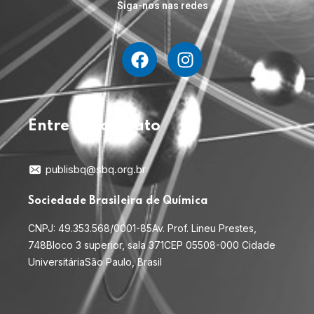
Siga-nos nas redes
Entre em contato
publisbq@sbq.org.br
Sociedade Brasileira de Química
CNPJ: 49.353.568/0001-85
Av. Prof. Lineu Prestes,
748
Bloco 3 superior, sala 371
CEP 05508-000 Cidade
Universitária
São Paulo, Brasil