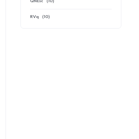
QNEsc
(10)
RVq
(10)
10 DE JULHO DE 2026
TERRAS RARAS: BREVE
HISTÓRICO, IMPORTÂNCIA
ESTRATÉGICA E
PERSPECTIVAS PARA O
BRASIL
As terras raras (TR) constituem um grupo
de 17 elementos químicos com
propriedades semelhantes, formado…