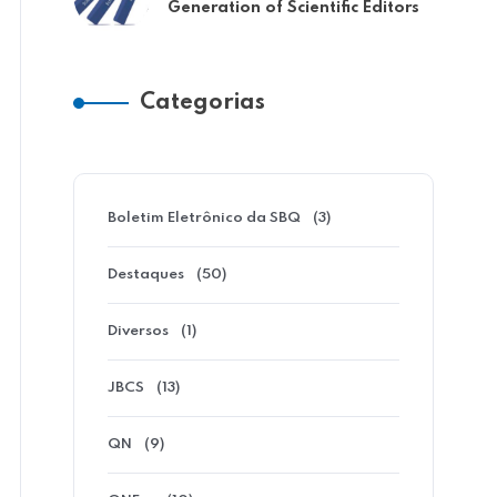
Generation of Scientific Editors
Categorias
Boletim Eletrônico da SBQ
(3)
Destaques
(50)
Diversos
(1)
JBCS
(13)
Destaques
QN
(9)