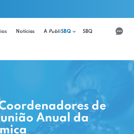
ios
Notícias
A
Publi
SBQ
SBQ
e Coordenadores de
união Anual da
ímica