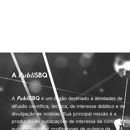
A
Publi
SBQ
A
é um órgão destinado a atividades de
Publi
SBQ
difusão científica, técnica, de interesse didático e de
divulgação de notícias. Sua principal missão é a
produção de publicações de interesse da comunidad
química nacional: profissionais de química da