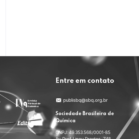
Entre em contato
publisbq@sbq.org.br
Sociedade Brasileira de
Química
CNPJ: 49.353.568/0001-85
Av. Prof. Lineu Prestes, 748