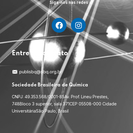
Siga-nos nas redes
Entre em contato
publisbq@sbq.org.br
Sociedade Brasileira de Química
CNPJ: 49.353.568/0001-85
Av. Prof. Lineu Prestes,
748
Bloco 3 superior, sala 371
CEP 05508-000 Cidade
Universitária
São Paulo, Brasil