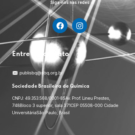
Siga-nos nas redes
Entre em contato
publisbq@sbq.org.br
Sociedade Brasileira de Química
CNPJ: 49.353.568/0001-85
Av. Prof. Lineu Prestes,
748
Bloco 3 superior, sala 371
CEP 05508-000 Cidade
Universitária
São Paulo, Brasil