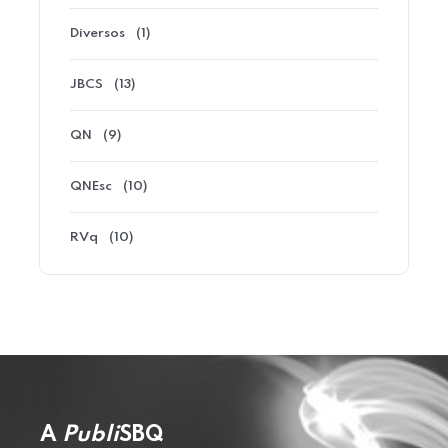
Diversos
(1)
JBCS
(13)
QN
(9)
QNEsc
(10)
RVq
(10)
A
Publi
SBQ