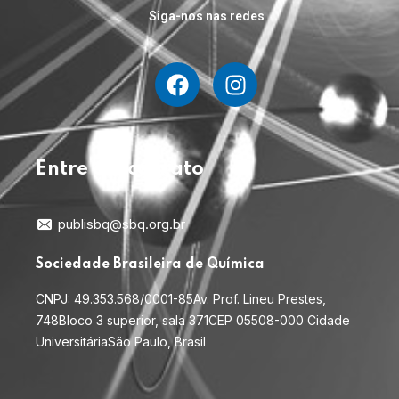
Siga-nos nas redes
Entre em contato
publisbq@sbq.org.br
Sociedade Brasileira de Química
CNPJ: 49.353.568/0001-85
Av. Prof. Lineu Prestes,
748
Bloco 3 superior, sala 371
CEP 05508-000 Cidade
Universitária
São Paulo, Brasil