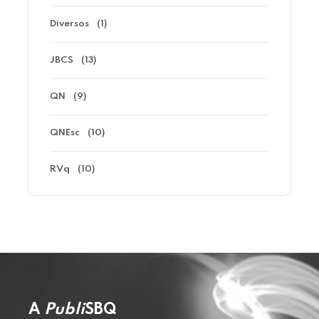
Diversos
(1)
JBCS
(13)
QN
(9)
QNEsc
(10)
RVq
(10)
A
Publi
SBQ