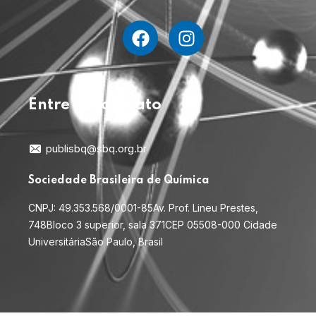
Entre em contato
publisbq@sbq.org.br
Sociedade Brasileira de Química
CNPJ: 49.353.568/0001-85
Av. Prof. Lineu Prestes,
748
Bloco 3 superior, sala 371
CEP 05508-000 Cidade
Universitária
São Paulo, Brasil