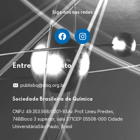
Siga-nos nas redes
Entre em contato
publisbq@sbq.org.br
Sociedade Brasileira de Química
CNPJ: 49.353.568/0001-85
Av. Prof. Lineu Prestes,
748
Bloco 3 superior, sala 371
CEP 05508-000 Cidade
Universitária
São Paulo, Brasil