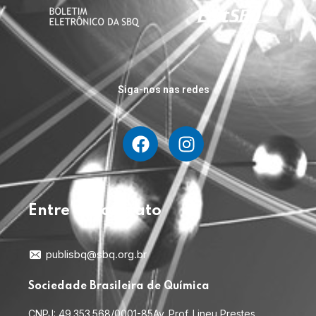
Siga-nos nas redes
Entre em contato
publisbq@sbq.org.br
Sociedade Brasileira de Química
CNPJ: 49.353.568/0001-85
Av. Prof. Lineu Prestes,