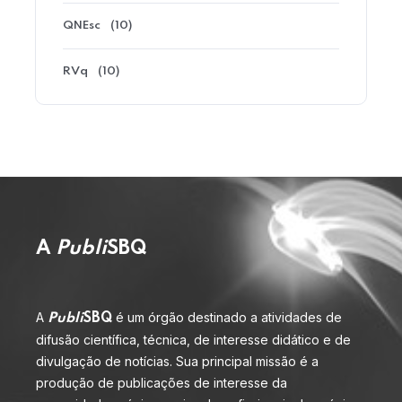
QNEsc
(10)
RVq
(10)
A
Publi
SBQ
A
é um órgão destinado a atividades de
Publi
SBQ
difusão científica, técnica, de interesse didático e de
divulgação de notícias. Sua principal missão é a
produção de publicações de interesse da