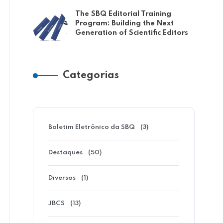
The SBQ Editorial Training
Program: Building the Next
Generation of Scientific Editors
Categorias
10 DE JULHO DE 2026
Boletim Eletrônico da SBQ
(3)
TERRAS RARAS: BREVE
Destaques
(50)
HISTÓRICO, IMPORTÂNCIA
ESTRATÉGICA E
Diversos
(1)
PERSPECTIVAS PARA O
JBCS
(13)
BRASIL