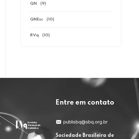
As terras raras (TR) constituem um grupo
QN
(9)
de 17 elementos químicos com
propriedades semelhantes, formado…
QNEsc
(10)
RVq
(10)
Entre em contato
publisbq@sbq.org.br
Sociedade Brasileira de