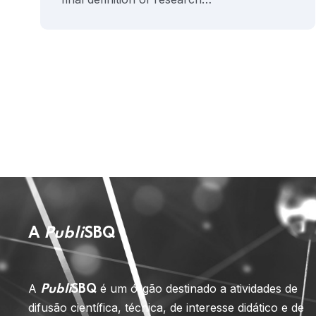
A
Publi
SBQ
A
é um órgão destinado a atividades de
Publi
SBQ
difusão científica, técnica, de interesse didático e de