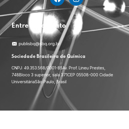
Entre em contato
publisbq@sbq.org.br
Sociedade Brasileira de Química
CNPJ: 49.353.568/0001-85
Av. Prof. Lineu Prestes,
748
Bloco 3 superior, sala 371
CEP 05508-000 Cidade
Universitária
São Paulo, Brasil
© 2026
. Todos os direitos reservados.
PubliSBQ
Desenvolvimento:
WebContent