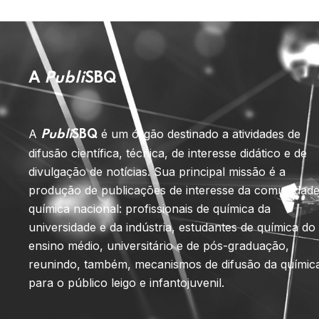
A
Publi
SBQ
A
é um órgão destinado a atividades de
Publi
SBQ
difusão científica, técnica, de interesse didático e de
divulgação de notícias. Sua principal missão é a
produção de publicações de interesse da comunidad
química nacional: profissionais de química da
universidade e da indústria, estudantes de química do
ensino médio, universitário e de pós-graduação,
reunindo, também, mecanismos de difusão da químic
para o público leigo e infantojuvenil.