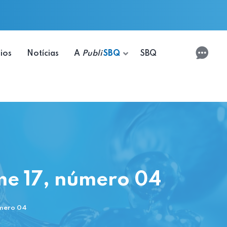
ios
Notícias
A
Publi
SBQ
SBQ
ume 17, número 04
úmero 04