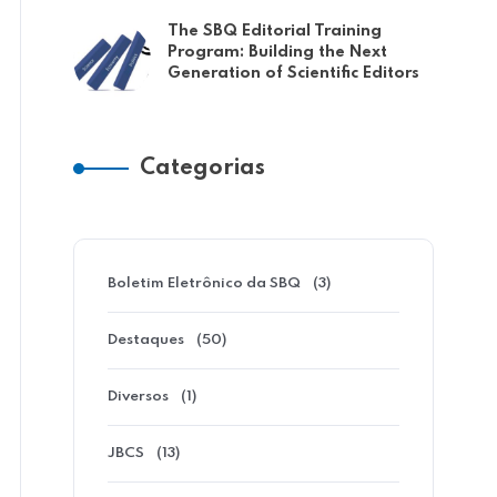
The SBQ Editorial Training
Program: Building the Next
Generation of Scientific Editors
10 DE JULHO DE 2026
TERRAS RARAS: BREVE
HISTÓRICO, IMPORTÂNCIA
Categorias
ESTRATÉGICA E
PERSPECTIVAS PARA O
BRASIL
Boletim Eletrônico da SBQ
(3)
As terras raras (TR) constituem um grupo
de 17 elementos químicos com
Destaques
(50)
propriedades semelhantes, formado…
Diversos
(1)
JBCS
(13)