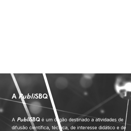
A
Publi
SBQ
A
é um órgão destinado a atividades de
Publi
SBQ
difusão científica, técnica, de interesse didático e de