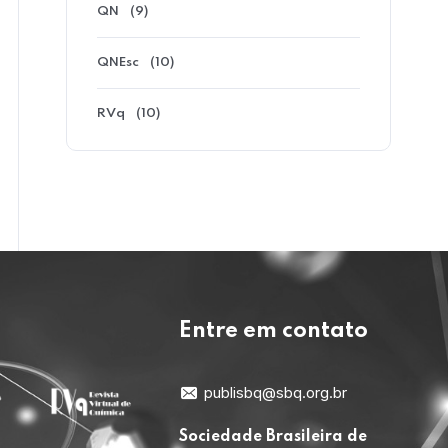
QN
(9)
QNEsc
(10)
RVq
(10)
Entre em contato
publisbq@sbq.org.br
Sociedade Brasileira de